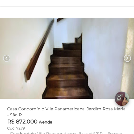
chevron_left
chevron_right
Casa Condomínio Vila Panamericana, Jardim Rosa Maria
- São P...
R$ 872.000
/venda
Cód: 7279
- Condomínio Vila Panamericana, Butantã/SP; - Espaço,