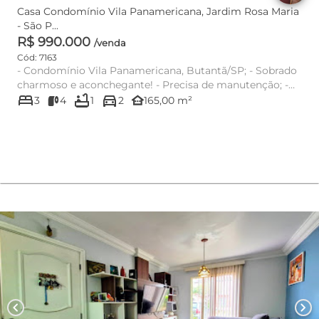
Casa Condomínio Vila Panamericana, Jardim Rosa Maria
- São P...
R$ 990.000
/venda
Cód: 7163
- Condomínio Vila Panamericana, Butantã/SP; - Sobrado
charmoso e aconchegante! - Precisa de manutenção; -
bed
bathtub
directions_car
Sala ampla...
other_houses
3
4
1
2
165,00 m²
chevron_left
chevron_right