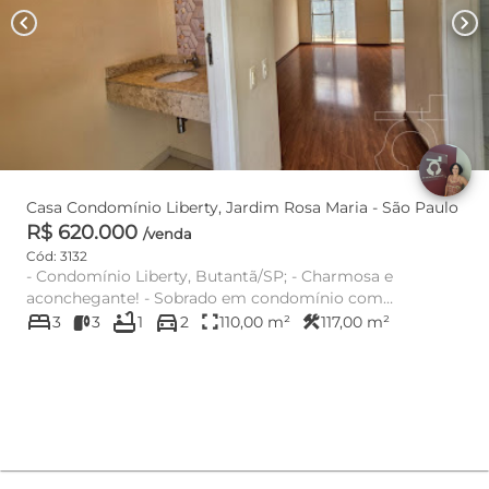
chevron_left
chevron_right
Casa Condomínio Liberty, Jardim Rosa Maria - São Paulo
R$ 620.000
/venda
Cód: 3132
- Condomínio Liberty, Butantã/SP; - Charmosa e
aconchegante! - Sobrado em condomínio com
bed
bathtub
directions_car
segurança 24 horas, lazer e áre...
fullscreen
construction
3
3
1
2
110,00 m²
117,00 m²