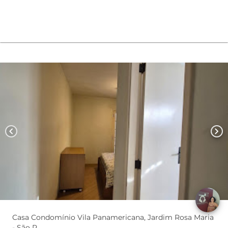
chevron_left
chevron_right
Casa Condomínio Vila Panamericana, Jardim Rosa Maria
- São P...