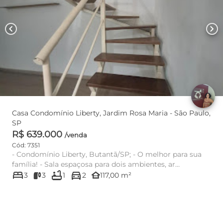
chevron_left
chevron_right
Casa Condomínio Liberty, Jardim Rosa Maria - São Paulo,
SP
R$ 639.000
/venda
Cód: 7351
- Condomínio Liberty, Butantã/SP; - O melhor para sua
família! - Sala espaçosa para dois ambientes, ar
bed
bathtub
directions_car
condicionado, ...
other_houses
3
3
1
2
117,00 m²