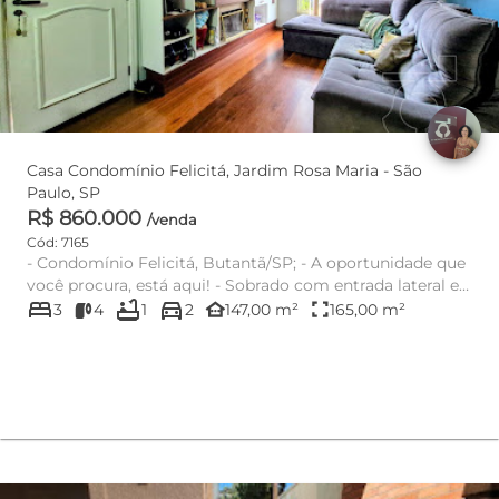
Casa Condomínio Felicitá, Jardim Rosa Maria - São
Paulo, SP
R$ 860.000
/venda
Cód: 7165
- Condomínio Felicitá, Butantã/SP; - A oportunidade que
você procura, está aqui! - Sobrado com entrada lateral e
bed
bathtub
directions_car
dua...
other_houses
fullscreen
3
4
1
2
147,00 m²
165,00 m²