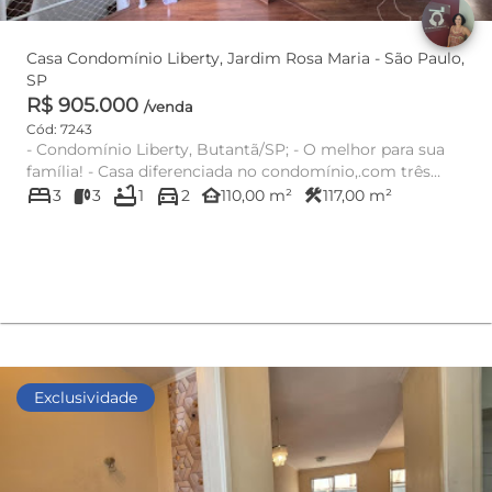
Casa Condomínio Liberty, Jardim Rosa Maria - São Paulo,
SP
R$ 905.000
/venda
Cód: 7243
- Condomínio Liberty, Butantã/SP; - O melhor para sua
família! - Casa diferenciada no condomínio,.com três
bed
bathtub
directions_car
pavimentos...
other_houses
construction
3
3
1
2
110,00 m²
117,00 m²
Exclusividade