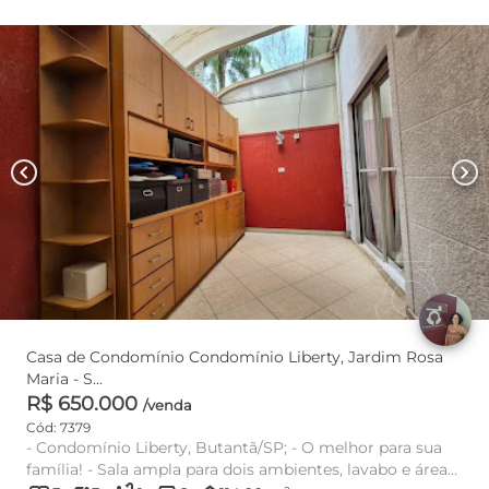
chevron_left
chevron_right
Casa de Condomínio Condomínio Liberty, Jardim Rosa
Maria - S...
R$ 650.000
/venda
Cód: 7379
- Condomínio Liberty, Butantã/SP; - O melhor para sua
família! - Sala ampla para dois ambientes, lavabo e área