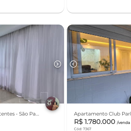
chevron_right
chevron_left
ntes - São Pa...
Apartamento Club Park 
R$ 1.780.000
/venda
Cód: 7367