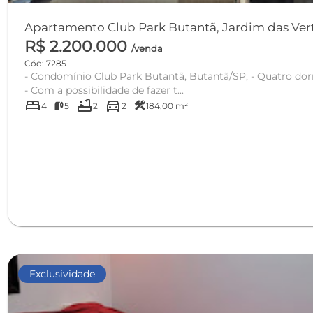
Apartamento Club Park Butantã, Jardim das Verte
R$ 2.200.000
/venda
Cód: 7285
- Condomínio Club Park Butantã, Butantã/SP; - Quatro dormitórios, sendo duas suítes;
- Com a possibilidade de fazer t...
bed
bathtub
directions_car
construction
4
5
2
2
184,00 m²
Exclusividade