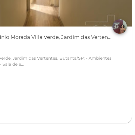
o Morada Villa Verde, Jardim das Verten...
, Jardim das Vertentes, Butantã/SP; - Ambientes
amplos e bem distribuídos; - Sala de e...