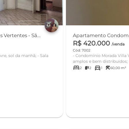
ertentes - Sã...
Apartamento Condomíni
R$ 420.000
/venda
Cód: 7002
- Condomínio Morada Villa Verde
bed
directions_car
construction
2
2
1
60,00 m²