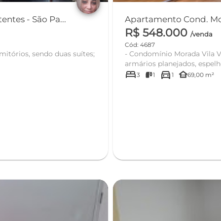
ntes - São Pa...
Apartamento Cond. Mor
R$ 548.000
/venda
Cód: 4687
- Condomínio Morada Vila Verde, Butantã/SP; - Apa
armários planejados, espelhos
bed
directions_car
other_houses
3
1
1
69,00 m²