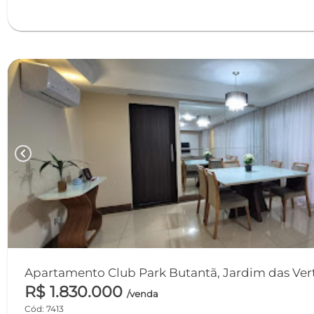
chevron_left
Apartamento Club Park Butantã, Jardim das Verte
R$ 1.830.000
/venda
Cód: 7413