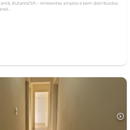
ientes amplos e bem distribuídos;
rad...
chevron_right