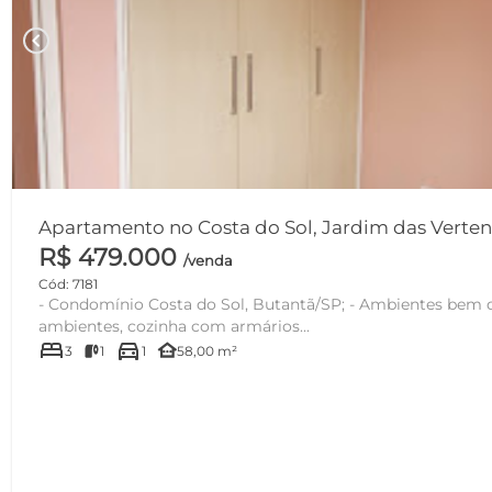
chevron_left
Apartamento no Costa do Sol, Jardim das Verten
R$ 479.000
/venda
Cód: 7181
- Condomínio Costa do Sol, Butantã/SP; - Ambientes bem distribuídos, - Sala para dois
ambientes, cozinha com armários...
bed
directions_car
other_houses
3
1
1
58,00 m²