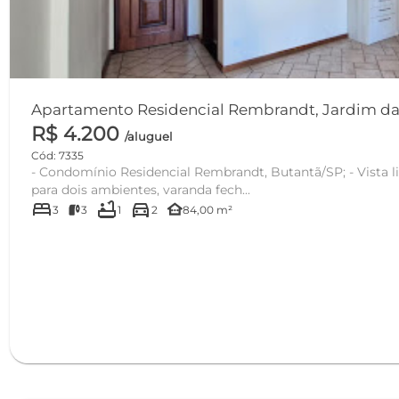
Apartamento Residencial Rembrandt, Jardim das V
R$ 4.200
/aluguel
Cód: 7335
- Condomínio Residencial Rembrandt, Butantã/SP; - Vista livre, sol da manhã; - Sala
para dois ambientes, varanda fech...
bed
bathtub
directions_car
other_houses
3
3
1
2
84,00 m²