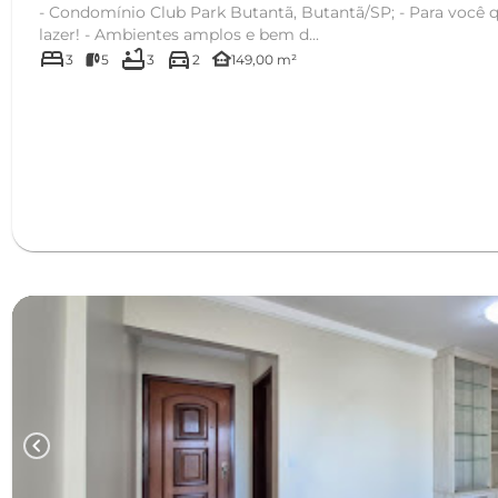
- Condomínio Club Park Butantã, Butantã/SP; - Para você que privilegia, conforto e
lazer! - Ambientes amplos e bem d...
bed
bathtub
directions_car
other_houses
3
5
3
2
149,00 m²
chevron_left