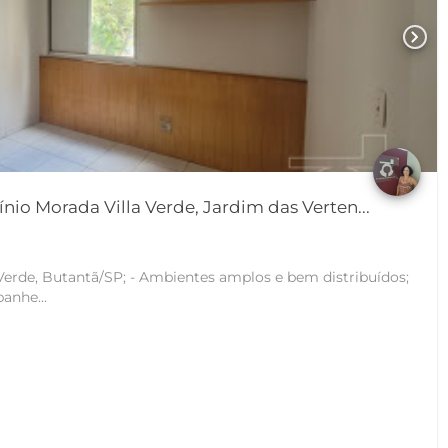
chevron_right
o Morada Villa Verde, Jardim das Verten...
bientes amplos e bem distribuídos;
banhe...