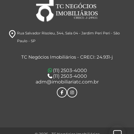
room
Rua Salvador Risoleu, 344
, Sala 04
- Jardim Peri Peri
- São
Paulo
- SP
TC Negócios Imobiliários - CRECI: 24.931-j
(11) 2503-4000
(11) 2503-4000
adm@imobiliariatc.com.br