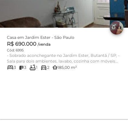
Casa em Jardim Ester - São Paulo
R$ 690.000
/venda
Cód: 6995
- Sobrado aconchegante no Jardim Ester, Butantã / SP; -
Sala para dois ambientes, lavabo, cozinha com móveis
bed
bathtub
directions_car
planejado...
other_houses
3
3
1
2
185,00 m²