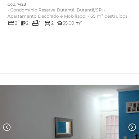
Cód: 7428
- Condomínio Reserva Butantã, Butantã/SP; -
Apartamento Decorado e Mobiliado; - 65 m² destruídos
bed
bathtub
directions_car
em dois dormitórios...
other_houses
2
2
1
2
65,00 m²
chevron_left
chevron_right