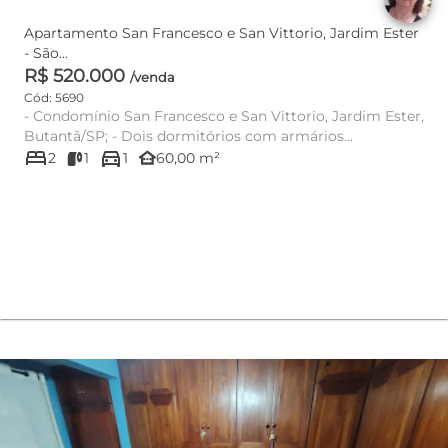
Apartamento San Francesco e San Vittorio, Jardim Ester
- São...
R$ 520.000
/venda
Cód: 5690
- Condomínio San Francesco e San Vittorio, Jardim Ester,
Butantã/SP; - Dois dormitórios com armários
bed
directions_car
planejados; - Sa...
other_houses
2
1
1
60,00 m²