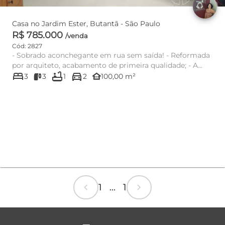
Casa no Jardim Ester, Butantã - São Paulo
R$ 785.000
/venda
Cód: 2827
- Sobrado aconchegante em rua sem saída! - Reformada
por arquiteto, acabamento de primeira qualidade; - A...
bed
bathtub
directions_car
other_houses
3
3
1
2
100,00 m²
chevron_left
chevron_right
1 ... 1