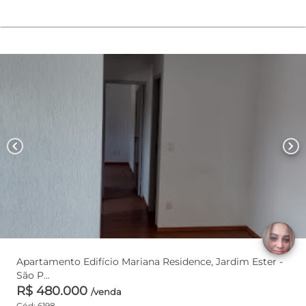
chevron_left
chevron_right
Apartamento Edifício Mariana Residence, Jardim Ester -
São P...
R$ 480.000
/venda
Cód: 6198