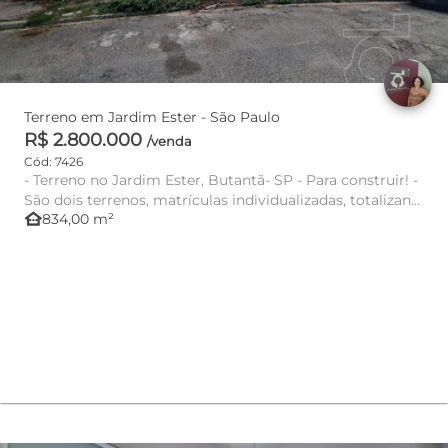
Terreno em Jardim Ester - São Paulo
R$ 2.800.000
/venda
Cód: 7426
- Terreno no Jardim Ester, Butantã- SP - Para construir! -
São dois terrenos, matrículas individualizadas, totalizan...
other_houses
834,00 m²