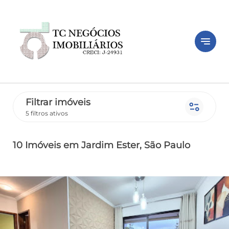
notes
Filtrar imóveis
page_info
5 filtros ativos
10 Imóveis
em Jardim Ester
, São Paulo