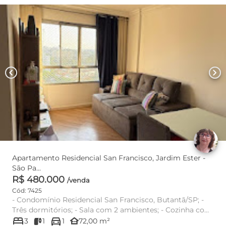
chevron_left
chevron_right
Apartamento Residencial San Francisco, Jardim Ester -
São Pa...
R$ 480.000
/venda
Cód: 7425
- Condomínio Residencial San Francisco, Butantã/SP; -
Três dormitórios; - Sala com 2 ambientes; - Cozinha com
bed
directions_car
armár...
other_houses
3
1
1
72,00 m²