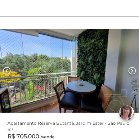
chevron_left
chevron_right
Apartamento Reserva Butantã, Jardim Ester - São Paulo,
SP
R$ 705.000
/venda