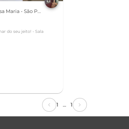
 Maria - São P...
chevron_left
chevron_right
1 ... 1