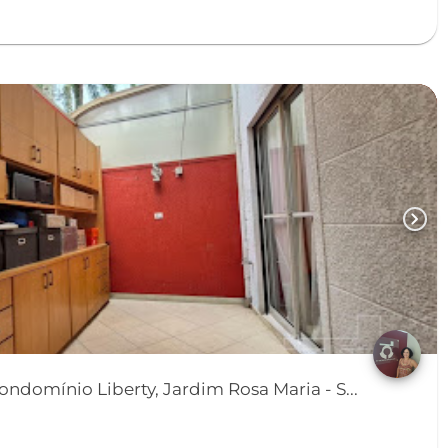
chevron_right
domínio Liberty, Jardim Rosa Maria - S...