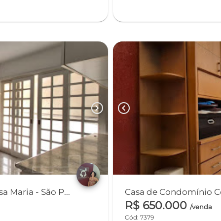
chevron_right
chevron_left
 Maria - São P...
Casa de Condomínio Con
R$ 650.000
/venda
Cód: 7379