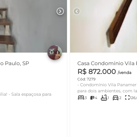
chevron_right
chevron_left
o Paulo, SP
Casa Condomínio Vila P
R$ 872.000
/venda
Cód: 7279
- Condomínio Vila Panamericana, Butantã/SP; - Espa
para dois ambientes, com lar
bed
bathtub
directions_car
fullscreen
3
4
1
2
126