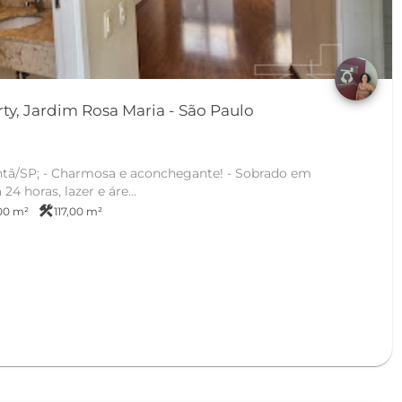
Casa Condomínio Liberty, Jardim Rosa Maria - São Paulo
ntã/SP; - Charmosa e aconchegante! - Sobrado em
 horas, lazer e áre...
construction
,00 m²
117,00 m²