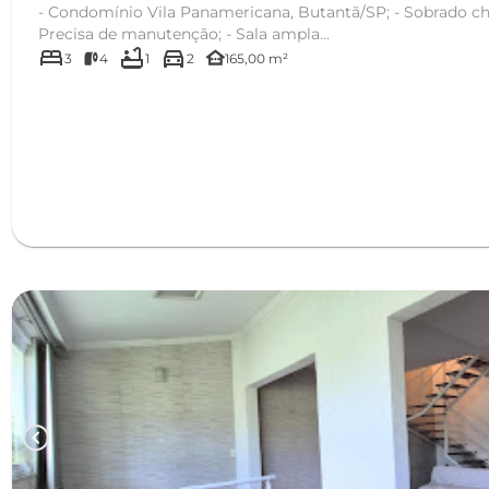
- Condomínio Vila Panamericana, Butantã/SP; - Sobrado charmoso e aconchegante! -
Precisa de manutenção; - Sala ampla...
bed
bathtub
directions_car
other_houses
3
4
1
2
165,00 m²
chevron_left