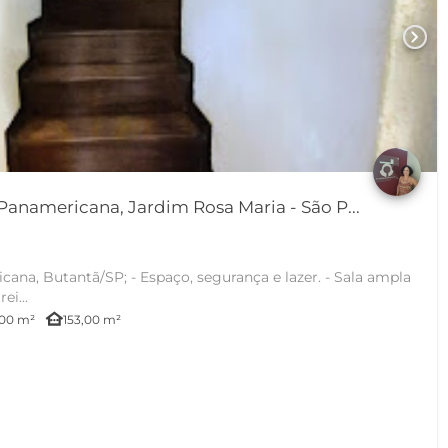
chevron_right
anamericana, Jardim Rosa Maria - São P...
ço, segurança e lazer. - Sala ampla
ei...
other_houses
,00 m²
153,00 m²