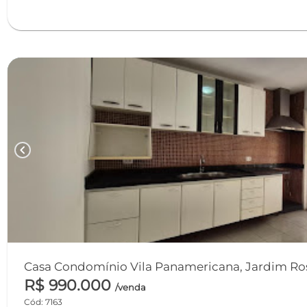
chevron_left
Casa Condomínio Vila Panamericana, Jardim Rosa
R$ 990.000
/venda
Cód: 7163