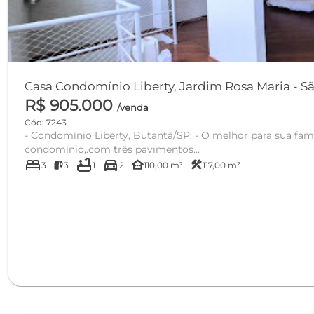
Casa Condomínio Liberty, Jardim Rosa Maria - Sã
R$ 905.000
/venda
Cód: 7243
- Condomínio Liberty, Butantã/SP; - O melhor para sua família! - Casa diferenciada no
condomínio,.com três pavimentos...
bed
bathtub
directions_car
other_houses
construction
3
3
1
2
110,00 m²
117,00 m²