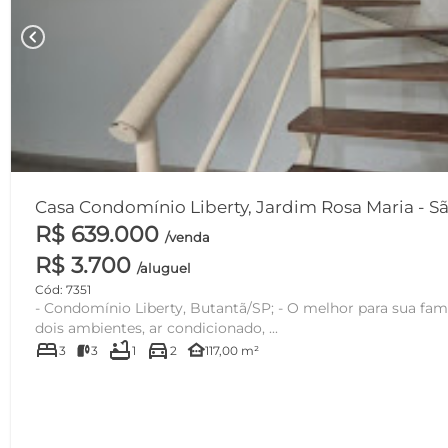
chevron_left
Casa Condomínio Liberty, Jardim Rosa Maria - Sã
R$ 639.000
/venda
R$ 3.700
/aluguel
Cód: 7351
- Condomínio Liberty, Butantã/SP; - O melhor para sua família! - Sala espaçosa para
dois ambientes, ar condicionado, ...
bed
bathtub
directions_car
other_houses
3
3
1
2
117,00 m²