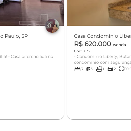
o Paulo, SP
R$ 620.000
/venda
Cód: 3132
- Condomínio Liberty, Buta
condomínio com segurança 24
bed
bathtub
directions_car
fullscreen
3
3
1
2
110